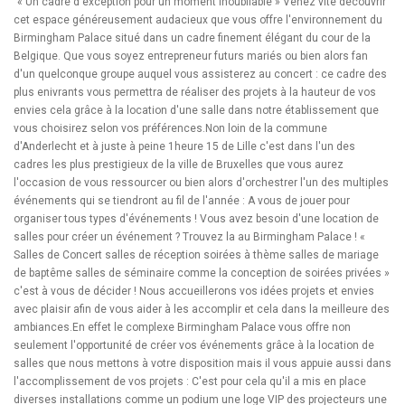
"« Un cadre d'exception pour un moment inoubliable » Venez vite découvrir
cet espace généreusement audacieux que vous offre l'environnement du
Birmingham Palace situé dans un cadre finement élégant du cour de la
Belgique. Que vous soyez entrepreneur futurs mariés ou bien alors fan
d'un quelconque groupe auquel vous assisterez au concert : ce cadre des
plus enivrants vous permettra de réaliser des projets à la hauteur de vos
envies cela grâce à la location d'une salle dans notre établissement que
vous choisirez selon vos préférences.Non loin de la commune
d'Anderlecht et à juste à peine 1heure 15 de Lille c'est dans l'un des
cadres les plus prestigieux de la ville de Bruxelles que vous aurez
l'occasion de vous ressourcer ou bien alors d'orchestrer l'un des multiples
événements qui se tiendront au fil de l'année : A vous de jouer pour
organiser tous types d'événements ! Vous avez besoin d'une location de
salles pour créer un événement ? Trouvez la au Birmingham Palace ! «
Salles de Concert salles de réception soirées à thème salles de mariage
de baptême salles de séminaire comme la conception de soirées privées »
c'est à vous de décider ! Nous accueillerons vos idées projets et envies
avec plaisir afin de vous aider à les accomplir et cela dans la meilleure des
ambiances.En effet le complexe Birmingham Palace vous offre non
seulement l'opportunité de créer vos événements grâce à la location de
salles que nous mettons à votre disposition mais il vous appuie aussi dans
l'accomplissement de vos projets : C'est pour cela qu'il a mis en place
diverses installations comme un podium une loge VIP des projecteurs une