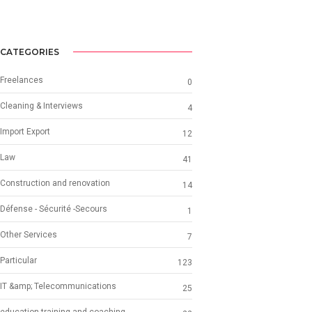
CATEGORIES
Freelances
0
Cleaning & Interviews
4
Import Export
12
Law
41
Construction and renovation
14
Défense - Sécurité -Secours
1
Other Services
7
Particular
123
IT &amp; Telecommunications
25
education training and coaching