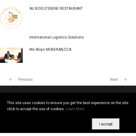
POPULAR COMPANIES
Togo
Kenya
AU BOIS D'EBENE RESTAURANT
International Logistics Solutions
Me Aloys MUBERANZIZA
This site uses cookies to ensure you get the best experience on the site.
click to accept the use of cookies.
Learn More
I accept
Previous
Next