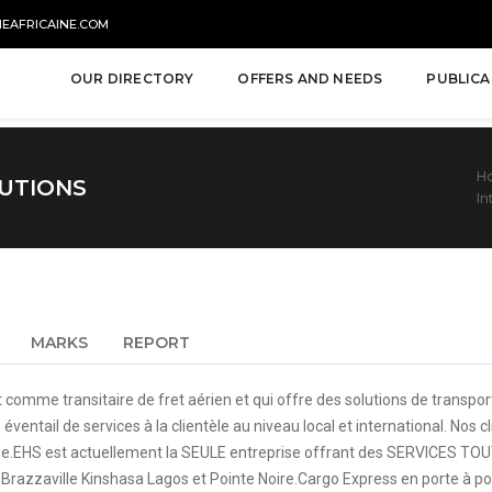
NEAFRICAINE.COM
OUR DIRECTORY
OFFERS AND NEEDS
PUBLICA
H
LUTIONS
In
MARKS
REPORT
comme transitaire de fret aérien et qui offre des solutions de transpo
ventail de services à la clientèle au niveau local et international. Nos c
frique.EHS est actuellement la SEULE entreprise offrant des SERVICES TOU
 Brazzaville Kinshasa Lagos et Pointe Noire.Cargo Express en porte à p