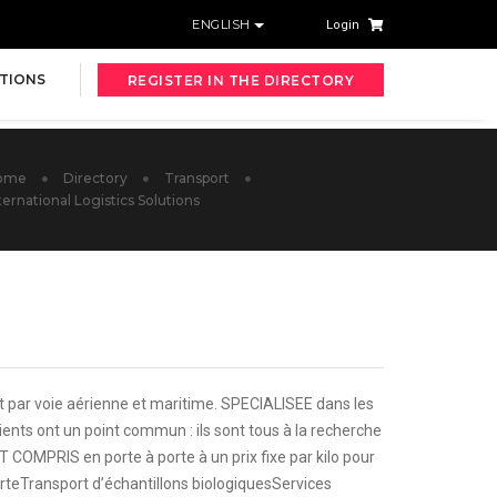
ENGLISH
Login
TIONS
REGISTER IN THE DIRECTORY
ome
Directory
Transport
ternational Logistics Solutions
rt par voie aérienne et maritime. SPECIALISEE dans les
lients ont un point commun : ils sont tous à la recherche
T COMPRIS en porte à porte à un prix fixe par kilo pour
orteTransport d’échantillons biologiquesServices