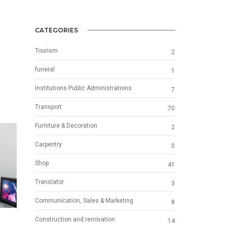
CATEGORIES
Tourism
2
funeral
1
Institutions Public Administrations
7
Transport
70
Furniture & Decoration
2
Carpentry
0
Shop
41
Translator
3
Communication, Sales & Marketing
8
Construction and renovation
14