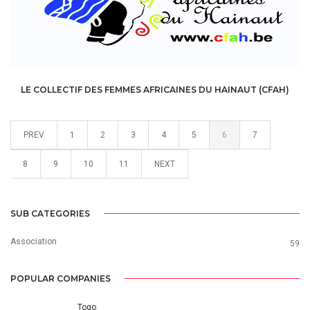
LE COLLECTIF DES FEMMES AFRICAINES DU HAINAUT (CFAH)
PREV
1
2
3
4
5
6
7
8
9
10
11
NEXT
SUB CATEGORIES
Association
59
POPULAR COMPANIES
Togo