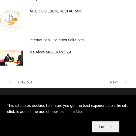
POPULAR COMPANIES
Togo
Kenya
AU BOIS D'EBENE RESTAURANT
International Logistics Solutions
Me Aloys MUBERANZIZA
This site uses cookies to ensure you get the best experience on the site.
click to accept the use of cookies.
Learn More
I accept
Previous
Next