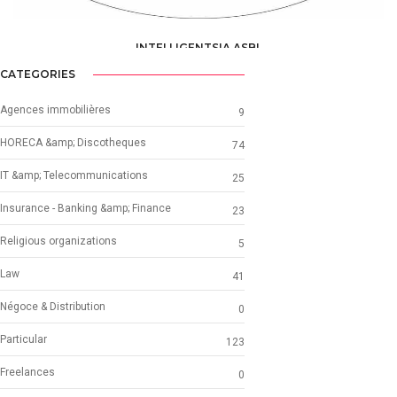
INTELLIGENTSIA ASBL
ONG & ASSOCIATIONS /
ASSOCIATION /
ASBL AND ONG PARTNER
CATEGORIES
Agences immobilières
9
HORECA &amp; Discotheques
74
IT &amp; Telecommunications
25
Insurance - Banking &amp; Finance
23
Religious organizations
5
Law
41
Négoce & Distribution
0
Particular
123
Freelances
0