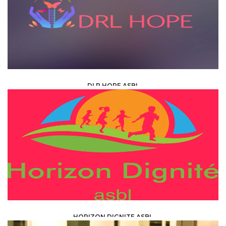
DLR HOPE ASBL
ONG & ASSOCIATIONS /
ASSOCIATION /
ASBL AND ONG PARTNER
HORIZON DIGNITE ASBL