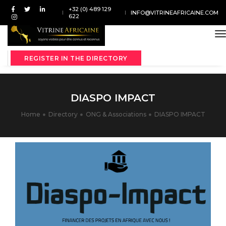
+32 (0) 489 129
INFO@VITRINEAFRICAINE.COM
622
t
REGISTER IN THE DIRECTORY
DIASPO IMPACT
Home
Directory
ONG & Associations
DIASPO IMPACT