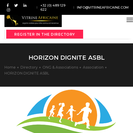
+32 (0) 489 129
INFO@VITRINEAFRICAINE.COM
622
t
REGISTER IN THE DIRECTORY
HORIZON DIGNITE ASBL
Home
Directory
ONG & Associations
Association
HORIZON DIGNITE ASBL