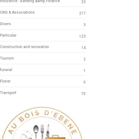
Insurance - Banking &amp; Finance
23
ONG & Associations
217
Divers
3
Particular
123
Construction and renovation
14
Tourism
2
funeral
1
Florist
0
Transport
70