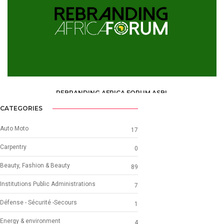
REBRANDING AFRICA FORUM ASBL
ONG & ASSOCIATIONS /
ASSOCIATION /
ASBL AND ONG PARTNER
CATEGORIES
Auto Moto
17
Carpentry
0
Beauty, Fashion & Beauty
89
Institutions Public Administrations
7
Défense - Sécurité -Secours
1
Energy & environment
4