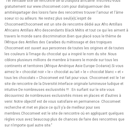
"1er véritable site de rencontre de la Diaspora africaine. Inscrivez-vous
gratuitement sur www.chocomeet.com pour dialoguernouer des
amitiéspartager des loisirs faire des rencontres trouver l'amour et l'âme
soeur ici ou ailleurs. Ne restez plus seul(e)L’esprit de
ChocomeetChocomeet est un site de rencontre dédié aux Afro Antillais
Africains Antillais Afro descendants Black Métis et tout ce qui les aiment à
travers le monde sans discrimination.Bien que placé sous le thème de
l’Afrique des Antilles des Caraïbes du métissage et des tropiques
Chocomeet est ouvert aux personnes de toutes les origines et de toutes
les couleurs à l’image du chocolat qui a inspiré le nom du site .Nous
ciblons plusieurs millions de membre à travers le monde sur tous les
continents et territoires (Afrique Amérique Asie Europe Océanie).Si vous
aimez le « chocolat noir » le « chocolat au lait » le » chocolat blanc » et «
tous les chocolats » Chocomeet est fait pour vous. Chocomeet est le 1er
site de rencontre de la Diversité.Interface originale lumineuse ludique et
intuitive De nombreuses exclusivités !!! : En surfant sur le site vous
découvrirez de nombreuses exclusivités mises en places et d’autres à
venir. Notre objectif est de vous satisfaire en permanence. Chocomeet
recherche et met en place ce qu’il y’a de meilleur pour ses
membres.Chocomeet est le site de rencontre où en appliquant quelques
règles vous avez beaucoup plus de chances de faire des rencontres que
sur n’importe quel autre site."