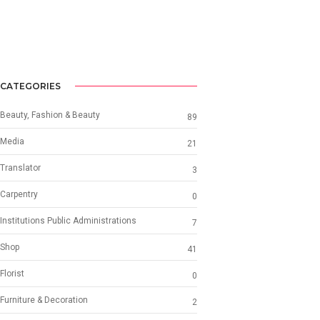
CATEGORIES
Beauty, Fashion & Beauty
89
Media
21
Translator
3
Carpentry
0
Institutions Public Administrations
7
Shop
41
Florist
0
Furniture & Decoration
2