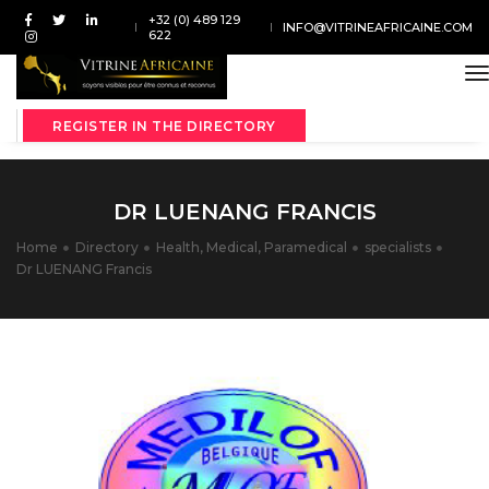
+32 (0) 489 129
INFO@VITRINEAFRICAINE.COM
622
t
REGISTER IN THE DIRECTORY
DR LUENANG FRANCIS
Home
Directory
Health, Medical, Paramedical
specialists
Dr LUENANG Francis