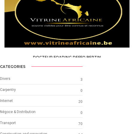
DOCTEUR FOADING DEFFO BERTIN
HEALTH, MEDICAL, PARAMEDICAL /
SPECIALISTS
CATEGORIES
Divers
3
Carpentry
0
Internet
20
Négoce & Distribution
0
Transport
70
Construction and renovation