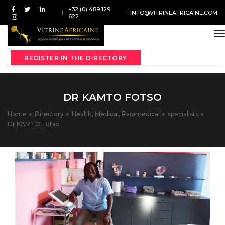
+32 (0) 489 129
INFO@VITRINEAFRICAINE.COM
622
t
REGISTER IN THE DIRECTORY
DR KAMTO FOTSO
Home
Directory
Health, Medical, Paramedical
specialists
Dr KAMTO Fotso