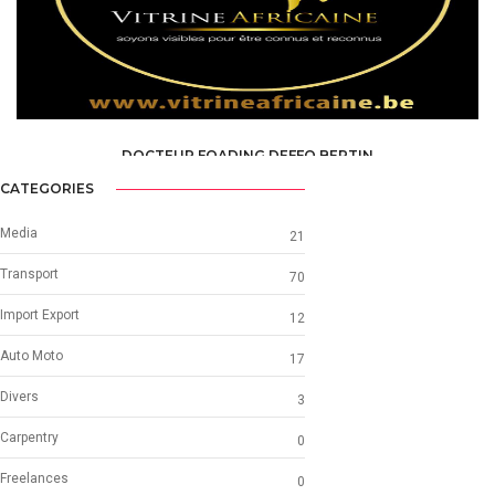
DOCTEUR FOADING DEFFO BERTIN
HEALTH, MEDICAL, PARAMEDICAL /
SPECIALISTS
CATEGORIES
Media
21
Transport
70
Import Export
12
Auto Moto
17
Divers
3
Carpentry
0
Freelances
0