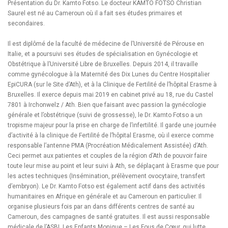
Présentation du Dr. Kamto Fotso. Le docteur KAMTO FOTSO Christian
Saurel est né au Cameroun où il a fait ses études primaires et
secondaires.
Il est diplômé de la faculté de médecine de l’Université de Pérouse en
Italie, et a poursuivi ses études de spécialisation en Gynécologie et
Obstétrique à l’Université Libre de Bruxelles. Depuis 2014, il travaille
comme gynécologue à la Maternité des Dix Lunes du Centre Hospitalier
EpiCURA (sur le Site d’Ath), et à la Clinique de Fertilité de l’hôpital Erasme à
Bruxelles. Il exerce depuis mai 2019 en cabinet privé au 18, rue du Castel
7801 à Irchonwelz / Ath. Bien que faisant avec passion la gynécologie
générale et l’obstétrique (suivi de grossesse), le Dr. Kamto Fotso a un
tropisme majeur pour la prise en charge de l’infertilité. Il garde une journée
d’activité à la clinique de Fertilité de l’hôpital Erasme, où il exerce comme
responsable l’antenne PMA (Procréation Médicalement Assistée) d’Ath.
Ceci permet aux patientes et couples de la région d’Ath de pouvoir faire
toute leur mise au point et leur suivi à Ath, se déplaçant à Erasme que pour
les actes techniques (Insémination, prélèvement ovocytaire, transfert
d’embryon). Le Dr. Kamto Fotso est également actif dans des activités
humanitaires en Afrique en générale et au Cameroun en particulier. Il
organise plusieurs fois par an dans différents centres de santé au
Cameroun, des campagnes de santé gratuites. Il est aussi responsable
médicale de l’ASBL Les Enfants Monique – Les Fous de Cœur, qui lutte