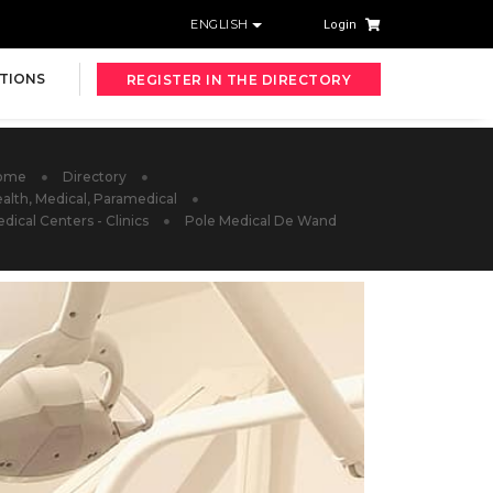
ENGLISH
Login
TIONS
REGISTER IN THE DIRECTORY
ome
Directory
alth, Medical, Paramedical
dical Centers - Clinics
Pole Medical De Wand