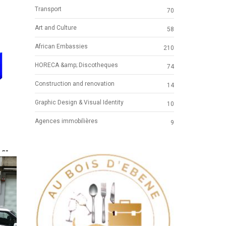
Transport
70
Art and Culture
58
African Embassies
210
HORECA &amp; Discotheques
74
Construction and renovation
14
Graphic Design & Visual Identity
10
Agences immobilières
9
.S"
ICAL