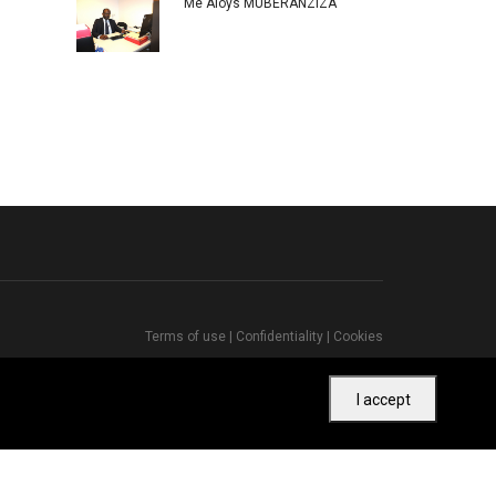
Me Aloys MUBERANZIZA
Terms of use
|
Confidentiality
|
Cookies
I accept