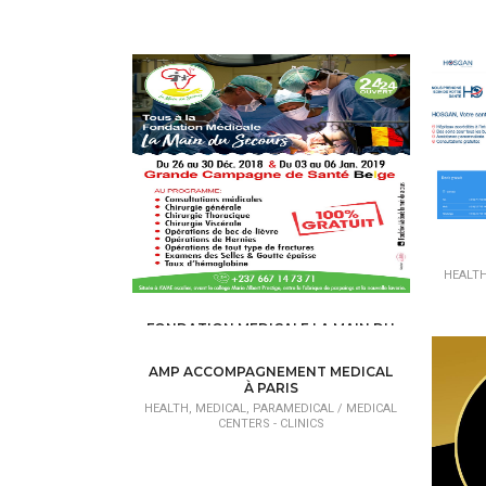
HEALTH
FONDATION MEDICALE LA MAIN DU
SECOURS
HEALTH, MEDICAL, PARAMEDICAL /
MEDICAL
AMP ACCOMPAGNEMENT MEDICAL
CENTERS - CLINICS
À PARIS
HEALTH, MEDICAL, PARAMEDICAL /
MEDICAL
CENTERS - CLINICS