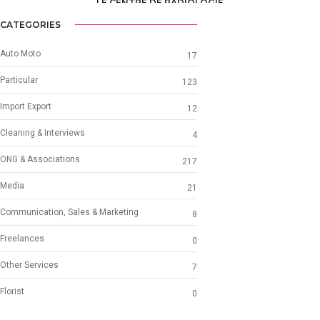
LE CENTRE DE RADIOLOGIE
HEALTH, MEDICAL, PARAMEDICAL /
MEDICAL CENTERS - CLINICS
CATEGORIES
Auto Moto
17
Particular
123
Import Export
12
Cleaning & Interviews
4
ONG & Associations
217
Media
21
Communication, Sales & Marketing
8
Freelances
0
Other Services
7
Florist
0