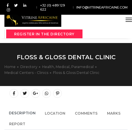
+32 (0) 489 129
INFO@VITRINEAFRICAINE.COM
622
t
REGISTER IN THE DIRECTORY
FLOSS & GLOSS DENTAL CLINIC
Home
Directory
Health, Medical, Paramedical
Medical Centers - Clinics
Floss & Gloss Dental Clinic
DESCRIPTION
LOCATION
COMMENTS
MARKS
REPORT