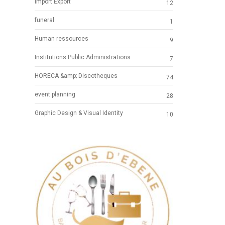
Import Export
12
funeral
1
Human ressources
9
Institutions Public Administrations
7
HORECA &amp; Discotheques
74
event planning
28
Graphic Design & Visual Identity
10
Previous
Next