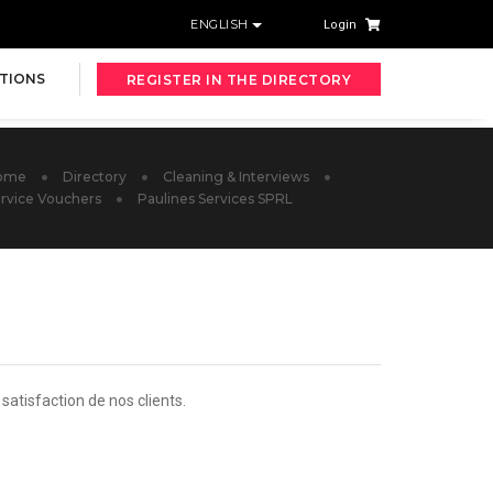
ENGLISH
Login
TIONS
REGISTER IN THE DIRECTORY
ome
Directory
Cleaning & Interviews
rvice Vouchers
Paulines Services SPRL
satisfaction de nos clients.