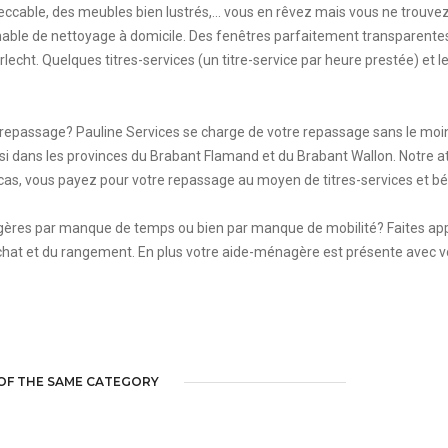
eccable, des meubles bien lustrés,... vous en rêvez mais vous ne trouve
able de nettoyage à domicile. Des fenêtres parfaitement transparentes 
cht. Quelques titres-services (un titre-service par heure prestée) et le 
repassage? Pauline Services se charge de votre repassage sans le moindr
si dans les provinces du Brabant Flamand et du Brabant Wallon. Notre at
 cas, vous payez pour votre repassage au moyen de titres-services et bén
res par manque de temps ou bien par manque de mobilité? Faites appel
l'achat et du rangement. En plus votre aide-ménagère est présente avec 
OF THE SAME CATEGORY