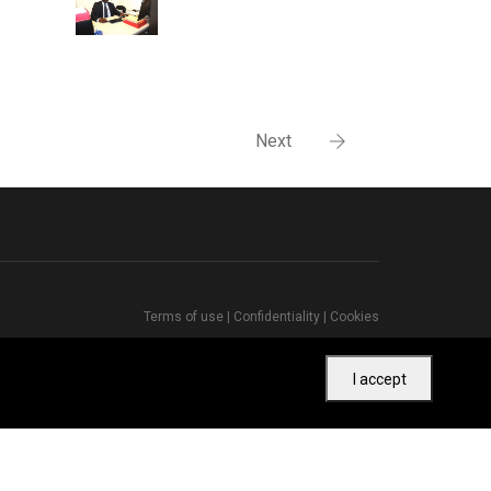
Next
Terms of use
|
Confidentiality
|
Cookies
I accept