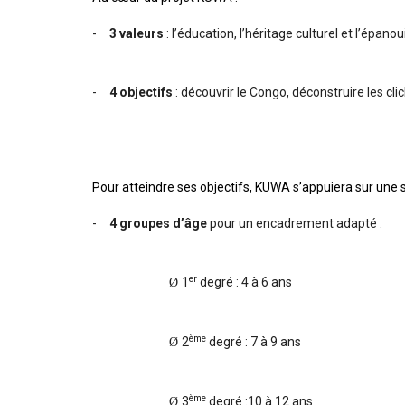
-
3 valeurs
: l’éducation, l’héritage culturel et l’épano
-
4 objectifs
: découvrir le Congo, déconstruire les cl
Pour atteindre ses objectifs, KUWA s’appuiera sur une s
-
4 groupes d’âge
pour un encadrement adapté :
er
1
degré : 4 à 6 ans
Ø
ème
2
degré : 7 à 9 ans
Ø
ème
3
degré :10 à 12 ans
Ø