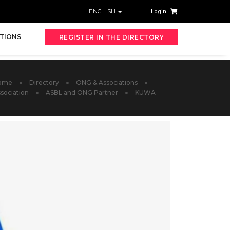
ENGLISH
Login
TIONS
REGISTER IN THE DIRECTORY
ome
Directory
ONG & Associations
sociation
ASBL and ONG Partner
KUWA