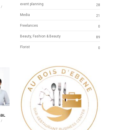
event planning
28
 /
Media
21
Freelances
0
Beauty, Fashion & Beauty
89
Florist
0
Previous
Next
SBL
 /