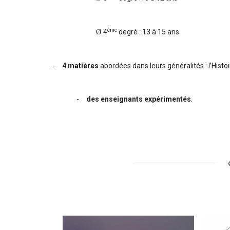
ème
4
degré : 13 à 15 ans
Ø
-
4 matières
abordées dans leurs généralités : l’Histoi
-
des enseignants expérimentés
.