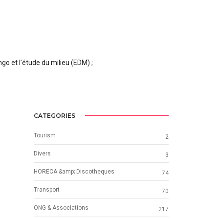
ngo et l’étude du milieu (EDM) ;
CATEGORIES
Tourism
2
Divers
3
HORECA &amp; Discotheques
74
Transport
70
ONG & Associations
217