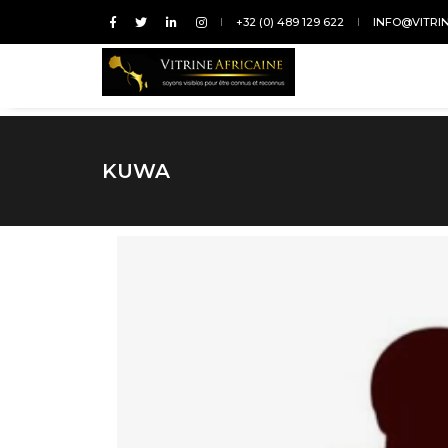
+32 (0) 489 129 622
INFO@VITRI
KUWA