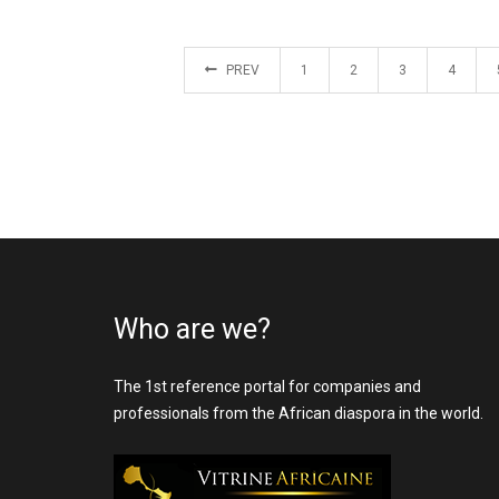
PREV
1
2
3
4
Who are we?
The 1st reference portal for companies and
professionals from the African diaspora in the world.