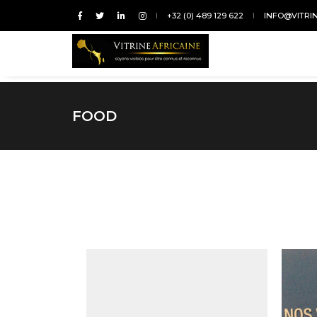
+32 (0) 489 129 622
INFO@VITRI
FOOD