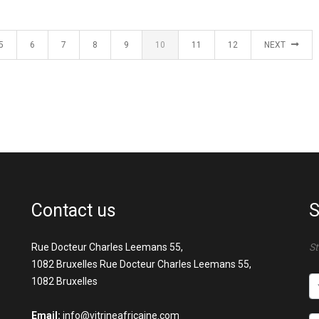
5
6
7
8
9
10
11
12
NEXT
Contact us
S
Rue Docteur Charles Leemans 55,
St
1082 Bruxelles Rue Docteur Charles Leemans 55,
1082 Bruxelles
Email:
info@vitrineafricaine.com