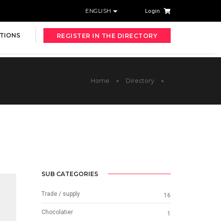
ENGLISH
Login
TIONS
REGISTER IN THE DIRECTORY
Home
Directory
SUB CATEGORIES
Trade / supply
16
Chocolatier
1