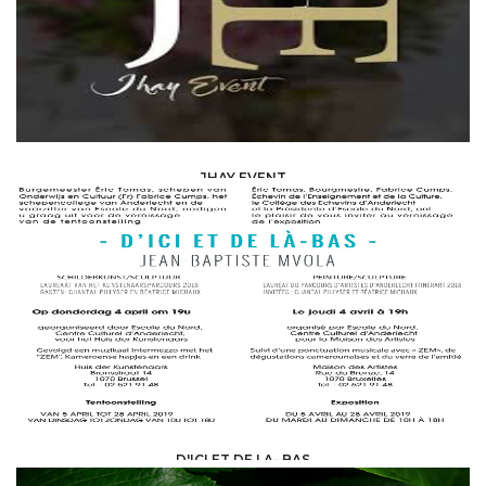
JHAY EVENT
ART AND CULTURE /
ART GALLERY
D'ICI ET DE LA- BAS
ART AND CULTURE /
ART GALLERY