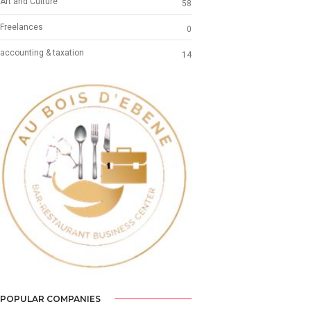
Art and Culture
58
Freelances
0
accounting & taxation
14
Previous
Next