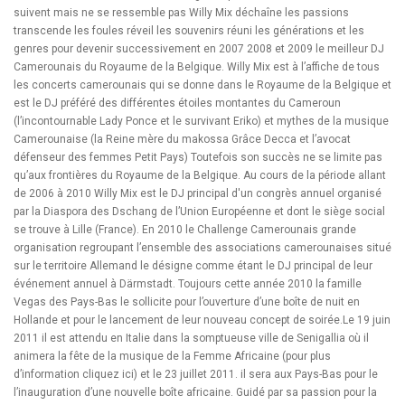
suivent mais ne se ressemble pas Willy Mix déchaîne les passions
transcende les foules réveil les souvenirs réuni les générations et les
genres pour devenir successivement en 2007 2008 et 2009 le meilleur DJ
Camerounais du Royaume de la Belgique. Willy Mix est à l’affiche de tous
les concerts camerounais qui se donne dans le Royaume de la Belgique et
est le DJ préféré des différentes étoiles montantes du Cameroun
(l’incontournable Lady Ponce et le survivant Eriko) et mythes de la musique
Camerounaise (la Reine mère du makossa Grâce Decca et l’avocat
défenseur des femmes Petit Pays) Toutefois son succès ne se limite pas
qu’aux frontières du Royaume de la Belgique. Au cours de la période allant
de 2006 à 2010 Willy Mix est le DJ principal d'un congrès annuel organisé
par la Diaspora des Dschang de l’Union Européenne et dont le siège social
se trouve à Lille (France). En 2010 le Challenge Camerounais grande
organisation regroupant l’ensemble des associations camerounaises situé
sur le territoire Allemand le désigne comme étant le DJ principal de leur
événement annuel à Därmstadt. Toujours cette année 2010 la famille
Vegas des Pays-Bas le sollicite pour l’ouverture d’une boîte de nuit en
Hollande et pour le lancement de leur nouveau concept de soirée.Le 19 juin
2011 il est attendu en Italie dans la somptueuse ville de Senigallia où il
animera la fête de la musique de la Femme Africaine (pour plus
d’information cliquez ici) et le 23 juillet 2011. il sera aux Pays-Bas pour le
l’inauguration d’une nouvelle boîte africaine. Guidé par sa passion pour la