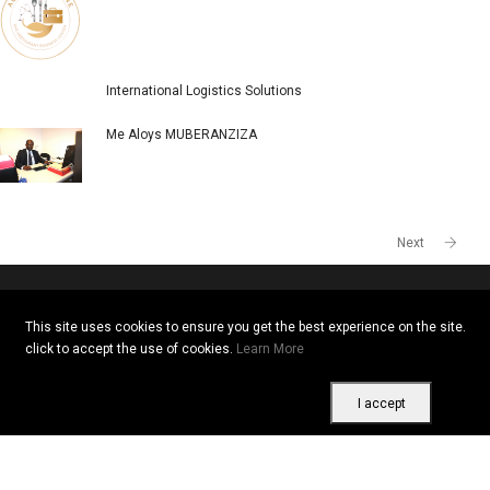
POPULAR COMPANIES
Togo
Kenya
AU BOIS D'EBENE RESTAURANT
International Logistics Solutions
Me Aloys MUBERANZIZA
This site uses cookies to ensure you get the best experience on the site.
click to accept the use of cookies.
Learn More
I accept
Next