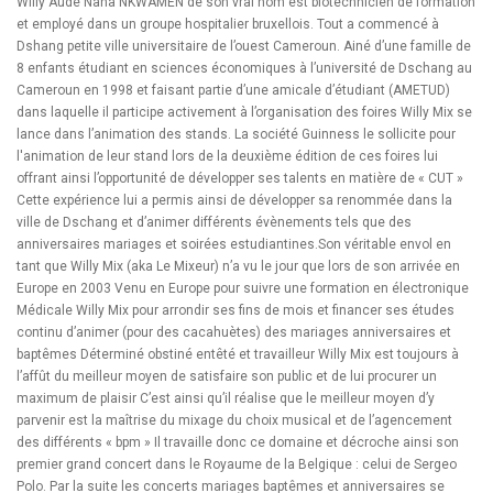
Willy Aude Nana NKWAMEN de son vrai nom est biotechnicien de formation
et employé dans un groupe hospitalier bruxellois. Tout a commencé à
Dshang petite ville universitaire de l’ouest Cameroun. Ainé d’une famille de
8 enfants étudiant en sciences économiques à l’université de Dschang au
Cameroun en 1998 et faisant partie d’une amicale d’étudiant (AMETUD)
dans laquelle il participe activement à l’organisation des foires Willy Mix se
lance dans l’animation des stands. La société Guinness le sollicite pour
l'animation de leur stand lors de la deuxième édition de ces foires lui
offrant ainsi l’opportunité de développer ses talents en matière de « CUT »
Cette expérience lui a permis ainsi de développer sa renommée dans la
ville de Dschang et d’animer différents évènements tels que des
anniversaires mariages et soirées estudiantines.Son véritable envol en
tant que Willy Mix (aka Le Mixeur) n’a vu le jour que lors de son arrivée en
Europe en 2003 Venu en Europe pour suivre une formation en électronique
Médicale Willy Mix pour arrondir ses fins de mois et financer ses études
continu d’animer (pour des cacahuètes) des mariages anniversaires et
baptêmes Déterminé obstiné entêté et travailleur Willy Mix est toujours à
l’affût du meilleur moyen de satisfaire son public et de lui procurer un
maximum de plaisir C’est ainsi qu’il réalise que le meilleur moyen d’y
parvenir est la maîtrise du mixage du choix musical et de l’agencement
des différents « bpm » Il travaille donc ce domaine et décroche ainsi son
premier grand concert dans le Royaume de la Belgique : celui de Sergeo
Polo. Par la suite les concerts mariages baptêmes et anniversaires se