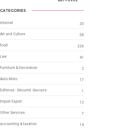
BELGESSE
PARTICULAR
CATEGORIES
Internet
20
Art and Culture
58
food
226
Law
41
Furniture & Decoration
2
Auto Moto
17
Défense - Sécurité -Secours
1
Import Export
12
Other Services
7
accounting & taxation
14