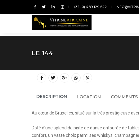
+32 (0) 489 129 622
INFO@VITRI
LE 144
DESCRIPTION
LOCATION
COMMENTS
Au cœur de Bruxelles, situé sur la très prestigieuse aven
Doté d’une splendide piste de danse entourée de tables b
confort, un vaste choix parmi ses whiskys, champagnes