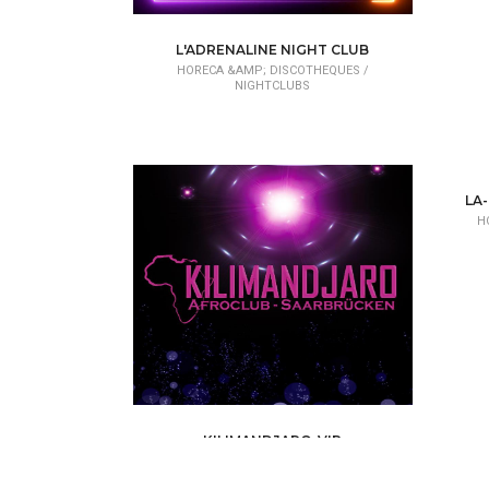
L'ADRENALINE NIGHT CLUB
HORECA &AMP; DISCOTHEQUES /
NIGHTCLUBS
LA
H
KILIMANDJARO-VIP
HORECA &AMP; DISCOTHEQUES /
NIGHTCLUBS