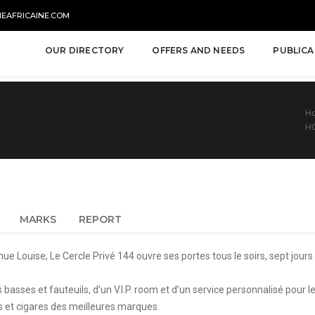
NEAFRICAINE.COM
OUR DIRECTORY
OFFERS AND NEEDS
PUBLICA
H
H
MARKS
REPORT
ue Louise, Le Cercle Privé 144 ouvre ses portes tous le soirs, sept jours 
asses et fauteuils, d’un V.I.P. room et d’un service personnalisé pour l
 et cigares des meilleures marques.