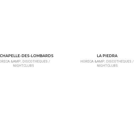
-CHAPELLE-DES-LOMBARDS
LA PIEDRA
ORECA &AMP; DISCOTHEQUES /
HORECA &AMP; DISCOTHEQUES /
NIGHTCLUBS
NIGHTCLUBS