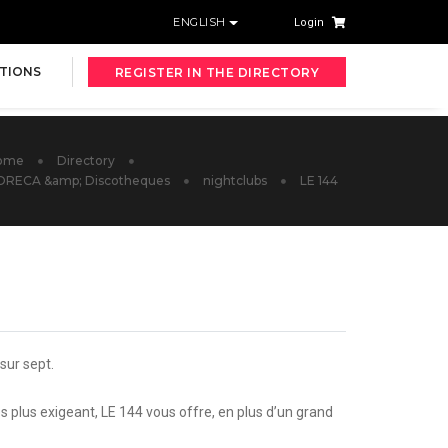
ENGLISH
Login
TIONS
REGISTER IN THE DIRECTORY
ome
Directory
ORECA &amp; Discotheques
nightclubs
LE 144
sur sept.
es plus exigeant, LE 144 vous offre, en plus d’un grand