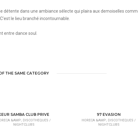
 détente dans une ambiance sélecte qui plaira aux demoiselles comme 
C’est le lieu branché incontournable.
nt entre dance soul.
OF THE SAME CATEGORY
KEUR SAMBA CLUB PRIVE
97 EVASION
ORECA &AMP; DISCOTHEQUES /
HORECA &AMP; DISCOTHEQUES /
NIGHTCLUBS
NIGHTCLUBS