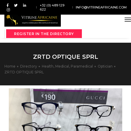
+32 (0) 489 129
INFO@VITRINEAFRICAINE.COM
622
t
REGISTER IN THE DIRECTORY
ZRTD OPTIQUE SPRL
Home
Directory
Health, Medical, Paramedical
Optician
ZRTD OPTIQUE SPRL