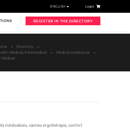
ENGLISH
Login
TIONS
REGISTER IN THE DIRECTORY
ome
Directory
alth, Medical, Paramedical
Medical Assistance
 Médical
 lits médicalisés, cannes ergothérapie, confort