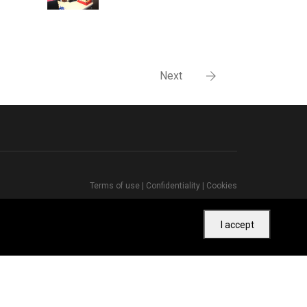
Next
Terms of use
|
Confidentiality
|
Cookies
I accept