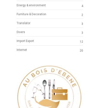
Energy & environment
4
Furniture & Decoration
2
Translator
3
Divers
3
Import Export
12
Internet
20
ICAL
Previous
Next