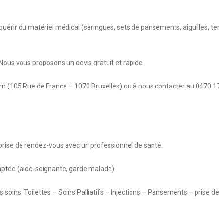
uérir du matériel médical (seringues, sets de pansements, aiguilles, te
ous vous proposons un devis gratuit et rapide.
om (105 Rue de France – 1070 Bruxelles) ou à nous contacter au 0470 17
ise de rendez-vous avec un professionnel de santé.
aptée (aide-soignante, garde malade).
s soins: Toilettes – Soins Palliatifs – Injections – Pansements – prise d