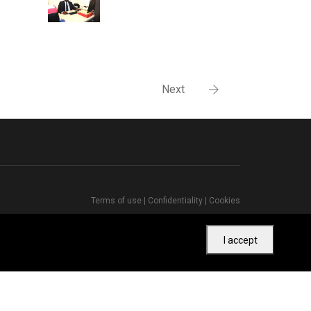
Next
Terms of use
|
Confidentiality
|
Cookies
I accept