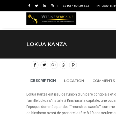
+32 (0) 489 129 622
INFO@VITRI
LOKUA KANZA
DESCRIPTION
LOCATION
COMMENTS
Lokua Kanza est issu de l'union d'un père congolais et
famille Lokua s'installe à Kinshasa la capitale, une oc
l'époque dominée par des ""monstres sacrés"" comme Gra
de Kinshasa avant de prendre la tête à 19 ans seulement