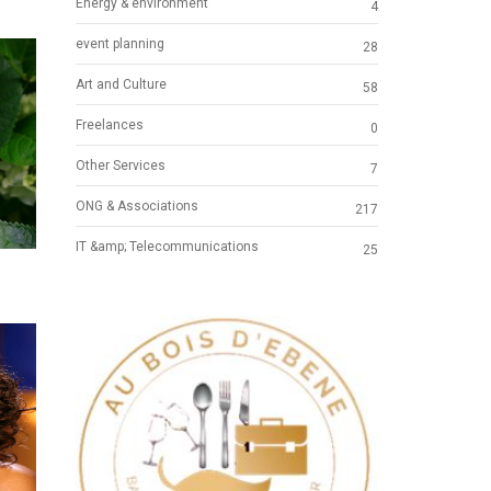
Energy & environment
4
event planning
28
Art and Culture
58
Freelances
0
Other Services
7
ONG & Associations
217
IT &amp; Telecommunications
25
Previous
Next