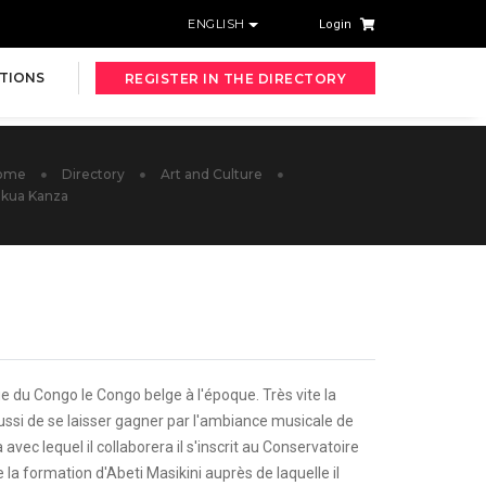
ENGLISH
Login
TIONS
REGISTER IN THE DIRECTORY
ome
Directory
Art and Culture
kua Kanza
 du Congo le Congo belge à l'époque. Très vite la
aussi de se laisser gagner par l'ambiance musicale de
c lequel il collaborera il s'inscrit au Conservatoire
la formation d'Abeti Masikini auprès de laquelle il