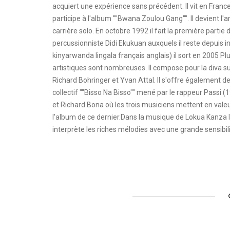
acquiert une expérience sans précédent. Il vit en France
participe à l'album ""Bwana Zoulou Gang"". Il devient 
carrière solo. En octobre 1992 il fait la première partie
percussionniste Didi Ekukuan auxquels il reste depuis in
kinyarwanda lingala français anglais) il sort en 2005 P
artistiques sont nombreuses. Il compose pour la diva su
Richard Bohringer et Yvan Attal. Il s'offre également d
collectif ""Bisso Na Bisso"" mené par le rappeur Passi 
et Richard Bona où les trois musiciens mettent en valeur 
l'album de ce dernier.Dans la musique de Lokua Kanza le
interprète les riches mélodies avec une grande sensibili