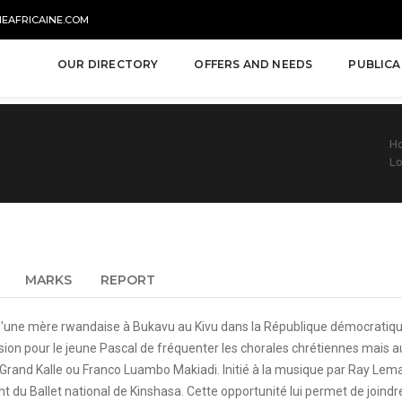
NEAFRICAINE.COM
OUR DIRECTORY
OFFERS AND NEEDS
PUBLICA
H
Lo
MARKS
REPORT
 d'une mère rwandaise à Bukavu au Kivu dans la République démocratique
casion pour le jeune Pascal de fréquenter les chorales chrétiennes mais 
nd Kalle ou Franco Luambo Makiadi. Initié à la musique par Ray Lema ave
 du Ballet national de Kinshasa. Cette opportunité lui permet de joindre 