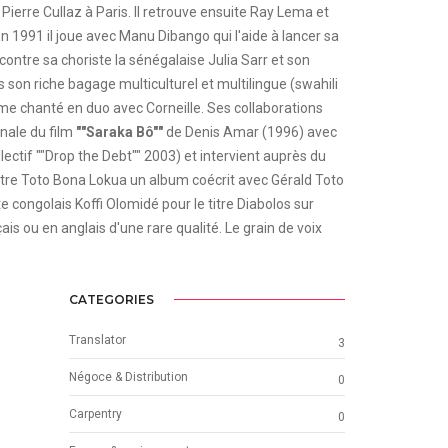
Pierre Cullaz à Paris. Il retrouve ensuite Ray Lema et
 1991 il joue avec Manu Dibango qui l'aide à lancer sa
ncontre sa choriste la sénégalaise Julia Sarr et son
 son riche bagage multiculturel et multilingue (swahili
nyme chanté en duo avec Corneille. Ses collaborations
nale du film
""Saraka Bô""
de Denis Amar (1996) avec
ectif ""Drop the Debt"" 2003) et intervient auprès du
gistre Toto Bona Lokua un album coécrit avec Gérald Toto
e congolais Koffi Olomidé pour le titre Diabolos sur
s ou en anglais d'une rare qualité. Le grain de voix
CATEGORIES
Translator
3
Négoce & Distribution
0
Carpentry
0