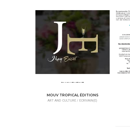
JHAY EVENT
ART AND CULTURE /
ART GALLERY
A
MOUV TROPICAL ÉDITIONS
ART AND CULTURE /
ECRIVAIN(E)