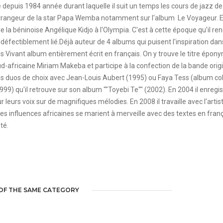
 depuis 1984 année durant laquelle il suit un temps les cours de jazz de 
l'arrangeur de la star Papa Wemba notamment sur l'album Le Voyageur. En
 de la béninoise Angélique Kidjo à l'Olympia. C'est à cette époque qu'il re
défectiblement lié.Déjà auteur de 4 albums qui puisent l'inspiration dans
lus Vivant album entièrement écrit en français. On y trouve le titre épo
d-africaine Miriam Makeba et participe à la confection de la bande origi
es duos de choix avec Jean-Louis Aubert (1995) ou Faya Tess (album coll
(1999) qu'il retrouve sur son album ""Toyebi Te"" (2002). En 2004 il enre
leurs voix sur de magnifiques mélodies. En 2008 il travaille avec l'artist
s influences africaines se marient à merveille avec des textes en françai
té.
OF THE SAME CATEGORY