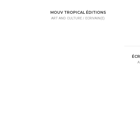
ART AND CULTURE /
ART GALLERY
A
MOUV TROPICAL ÉDITIONS
ART AND CULTURE /
ECRIVAIN(E)
ÉCR
A