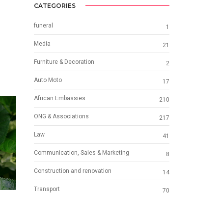
CATEGORIES
funeral
1
Media
21
Furniture & Decoration
2
Auto Moto
17
African Embassies
210
ONG & Associations
217
Law
41
Communication, Sales & Marketing
8
Construction and renovation
14
Transport
70