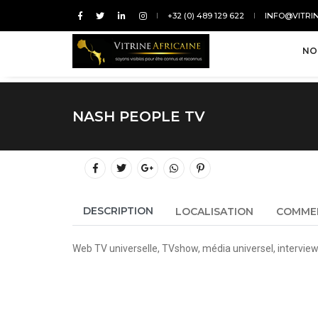
+32 (0) 489 129 622
INFO@VITRI
NO
NASH PEOPLE TV
DESCRIPTION
LOCALISATION
COMME
Web TV universell
e, TVshow, média universel,
intervie