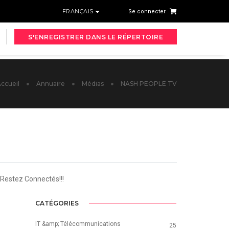
FRANÇAIS
Se connecter
S'ENREGISTRER DANS LE RÉPERTOIRE
ccueil
Annuaire
Médias
NASH PEOPLE TV
. Restez Connectés!
!!
CATÉGORIES
IT &amp; Télécommunications
25