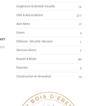
Graphisme & Identité Visuelle
10
ONG & Associations
217
Auto Moto
17
Divers
3
NST
Défense - Sécurité -Secours
1
EBDO
Services divers
7
Beauté & Mode
89
Fleuriste
0
Construction et rénovation
14