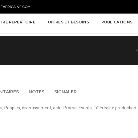
NEAFRICAINE.COM
TRE RÉPERTOIRE
OFFRES ET BESOINS
PUBLICATIONS
A
NTAIRES
NOTES
SIGNALER
ws
, Peoples, divertisse
ment, actu, Promo, Events, Téléréalit
é production