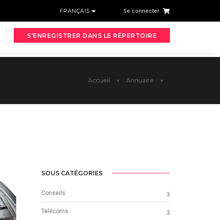
FRANÇAIS
Se connecter
S'ENREGISTRER DANS LE RÉPERTOIRE
Accueil
Annuaire
SOUS CATÉGORIES
Conseils
3
Telécoms
3