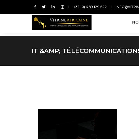
+32 (0) 489 129 622
INFO@VITRI
NO
IT &AMP; TÉLÉCOMMUNICATION