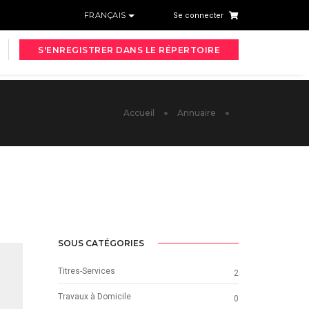
FRANÇAIS
Se connecter
S'ENREGISTRER DANS LE RÉPERTOIRE
Accueil
Annuaire
SOUS CATÉGORIES
Titres-Services
2
Travaux à Domicile
0