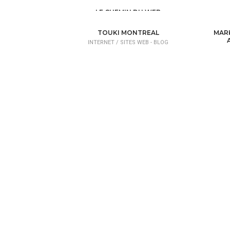
LE CHEMIN DU WEB
INTERNET /
SITES WEB - BLOG
TOUKI MONTREAL
MARK
INTERNET /
SITES WEB - BLOG