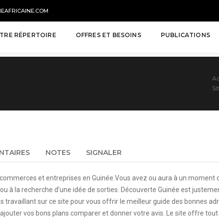
NEAFRICAINE.COM
TRE RÉPERTOIRE
OFFRES ET BESOINS
PUBLICATIONS
Ac
Si
NTAIRES
NOTES
SIGNALER
 commerces et entreprises en Guinée.Vous avez ou aura à un moment d
ou à la recherche d’une idée de sorties. Découverte Guinée est justemen
availlant sur ce site pour vous offrir le meilleur guide des bonnes ad
 y ajouter vos bons plans comparer et donner votre avis. Le site offre tou