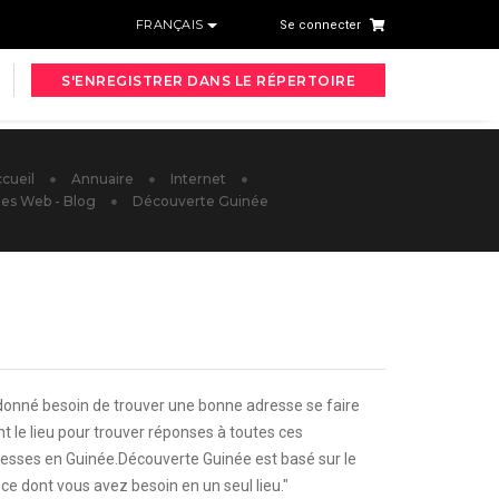
FRANÇAIS
Se connecter
S'ENREGISTRER DANS LE RÉPERTOIRE
cueil
Annuaire
Internet
tes Web - Blog
Découverte Guinée
onné besoin de trouver une bonne adresse se faire
t le lieu pour trouver réponses à toutes ces
resses en Guinée.Découverte Guinée est basé sur le
t ce dont vous avez besoin en un seul lieu."