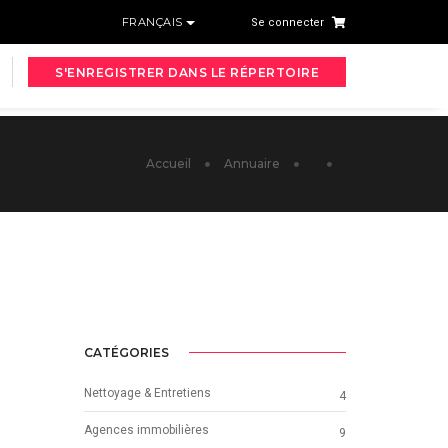
FRANÇAIS
Se connecter
S'ENREGISTRER DANS LE RÉPERTOIRE
Accueil
Annuaire
CATÉGORIES
Nettoyage & Entretiens
4
Agences immobilières
9