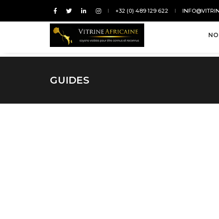
+32 (0) 489 129 622
INFO@VITRI
NO
GUIDES