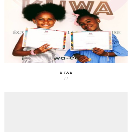
KUWA
/
/