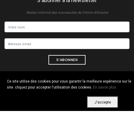
S'abonner à la newsletter
Restez informé des nouveautés de Vitrine Africaine
S'ABONNER
Ce site utilise des cookies pour vous garantir la meilleure expérience sur le
site. cliquez pour accepter l'utilisation des cookies.
En savoir plus
Copyright © 2026 Tous droits réservés. Vitrine Africaine
Conditions d'utilisation
|
Confidentialité
|
Cookies
J'accepte