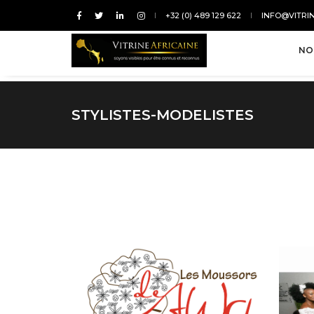
+32 (0) 489 129 622
INFO@VITRI
NO
STYLISTES-MODELISTES