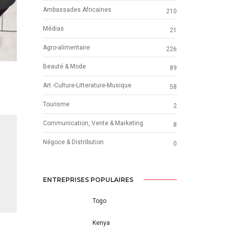
Ambassades Africaines
210
Médias
21
Agro-alimentaire
226
Beauté & Mode
89
Art -Culture-Litterature-Musique
58
Tourisme
2
Communication, Vente & Marketing
8
Négoce & Distribution
0
ENTREPRISES POPULAIRES
Togo
Kenya