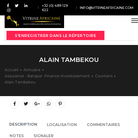
+32 (0) 489 129
INFO@VITRINEAFRICAINE.COM
622
t
S'ENREGISTRER DANS LE RÉPERTOIRE
ALAIN TAMBEKOU
Accueil
Annuaire
Assurance - Banque -Finance-Investissement
Courtiers
Alain Tambekou
DESCRIPTION
LOCALISATION
COMMENTAIRES
NOTES
SIGNALER