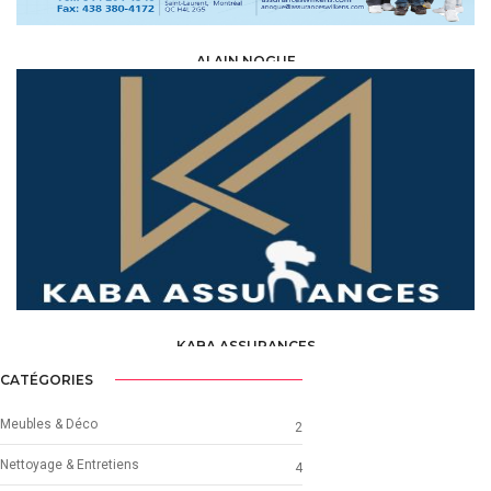
ALAIN NOGUE
ASSURANCE - BANQUE -FINANCE-INVESTISSEMENT /
COURTIERS
KABA ASSURANCES
ASSURANCE - BANQUE -FINANCE-INVESTISSEMENT /
COURTIERS
CATÉGORIES
Meubles & Déco
2
Nettoyage & Entretiens
4